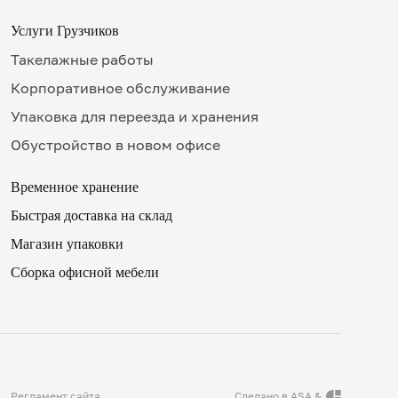
00
17
Услуги Грузчиков
15
✖
Такелажные работы
18
30
Корпоративное обслуживание
19
Упаковка для переезда и хранения
45
20
Обустройство в новом офисе
9
00
Временное хранение
10
р телефона
15
.
.
.
Быстрая доставка на склад
11
.
.
.
30
ерезвонить мне сейчас
Магазин упаковки
12
Сборка офисной мебели
45
13
ное
в
ремя для звонка
.
ая на кнопку «Оплатить», вы принимаете условия
оферты
и
 согласие
на обработку персональных данных
14
00
15
15
16
Регламент сайта
Сделано в ASA &