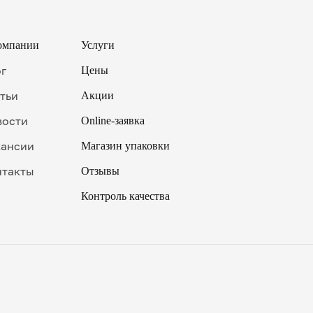
омпании
Услуги
ог
Цены
тьи
Акции
вости
Online-заявка
кансии
Магазин упаковки
нтакты
Отзывы
Контроль качества