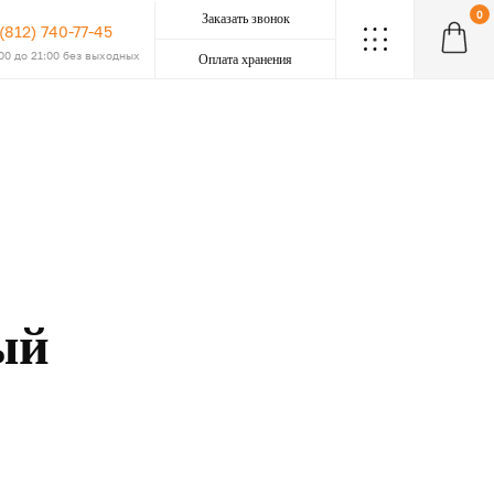
0
Заказать звонок
 (812) 740-77-45
.
.
.
.
.
.
.
.
.
:00 до 21:00 без выходных
Оплата хранения
ый