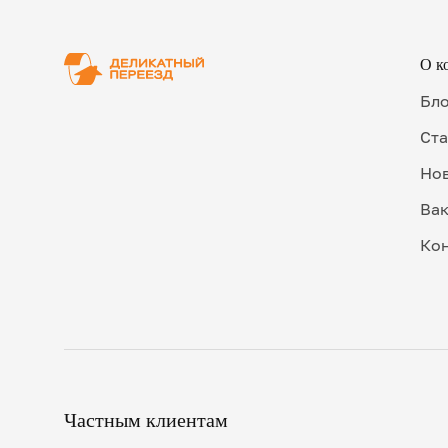
О к
Бл
Ста
Но
Ва
Ко
Частным клиентам