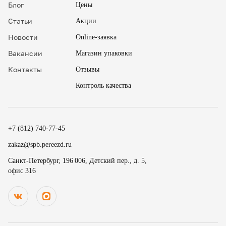
Блог
Цены
Статьи
Акции
Новости
Online-заявка
Вакансии
Магазин упаковки
Контакты
Отзывы
Контроль качества
✖
18
15
.
+7 (812) 740-77-45
19
30
.
zakaz@spb.pereezd.ru
20
45
Номер телефона
Санкт-Петербург, 196 006, Детский пер., д. 5,
9
00
офис 316
Перезвонить мне сейчас
.
.
Нажимая на кнопку «Оплатить», вы принимаете условия
10
15
оферты
и даете согласие
на обработку персональных
.
.
данных
11
30
В
ремя для звонка
.