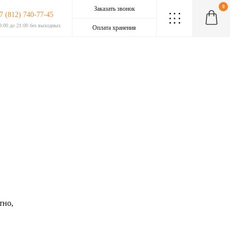
0
Заказать звонок
7 (812) 740-77-45
.
.
.
.
.
.
.
.
.
9:00 до 21:00 без выходных
Оплата хранения
тно,