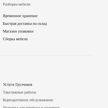
Разборка мебели
Временное хранение
Быстрая доставка на склад
Магазин упаковки
✖
Сборка мебели
16
00
17
Услуги Грузчиков
15
✖
Такелажные работы
18
30
Корпоративное обслуживание
19
Упаковка для переезда и хранения