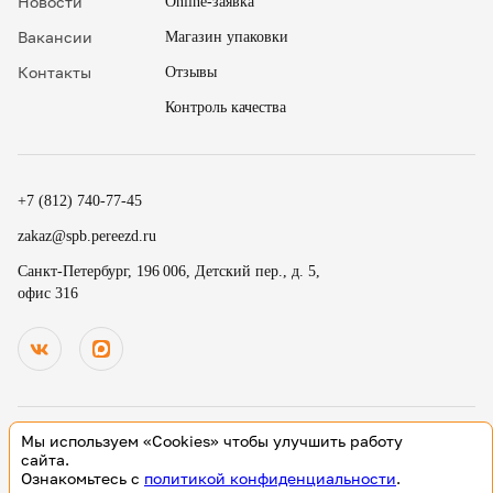
Новости
Online-заявка
Вакансии
Магазин упаковки
Контакты
Отзывы
Контроль качества
✖
18
15
.
+7 (812) 740-77-45
19
30
.
zakaz@spb.pereezd.ru
20
45
Номер телефона
Санкт-Петербург, 196 006, Детский пер., д. 5,
9
00
офис 316
Перезвонить мне сейчас
.
.
Нажимая на кнопку «Оплатить», вы принимаете условия
10
15
оферты
и даете согласие
на обработку персональных
.
.
данных
11
30
В
ремя для звонка
.
12
45
Мы используем «Cookies» чтобы улучшить работу
13
00
© 2000-2026 Деликатный переезд зарегистрированный товарный
сайта.
знак. Все исключительные права принадлежат ООО «Деликатный
Ознакомьтесь с
политикой конфиденциальности
.