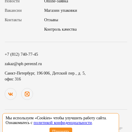
Новости
Online-заявка
Вакансии
Магазин упаковки
Контакты
Отзывы
✖
Контроль качества
18
15
.
19
30
.
+7 (812) 740-77-45
20
45
Номер телефона
zakaz@spb.pereezd.ru
9
00
Санкт-Петербург, 196 006, Детский пер., д. 5,
офис 316
Перезвонить мне сейчас
.
.
10
15
.
.
Нажимая на кнопку «Оплатить», вы принимаете условия
оферты
и
11
30
В
ремя для звонка
.
даете согласие
на обработку персональных данных
12
45
13
00
Мы используем «Cookies» чтобы улучшить работу сайта.
© 2000-2026 Деликатный переезд зарегистрированный товарный знак. Все
Ознакомьтесь с
политикой конфиденциальности
.
14
15
исключительные права принадлежат ООО «Деликатный переезд Северо-Запад»