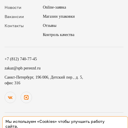
Новости
Online-заявка
Вакансии
Магазин упаковки
Контакты
Отзывы
Контроль качества
✖
18
15
.
+7 (812) 740-77-45
19
30
.
zakaz@spb.pereezd.ru
20
45
Номер телефона
Санкт-Петербург, 196 006, Детский пер., д. 5,
9
00
офис 316
Перезвонить мне сейчас
.
.
Нажимая на кнопку «Оплатить», вы принимаете условия
10
15
оферты
и даете согласие
на обработку персональных
.
.
данных
11
30
В
ремя для звонка
.
12
45
Мы используем «Cookies» чтобы улучшить работу
13
00
© 2000-2026 Деликатный переезд зарегистрированный товарный
сайта.