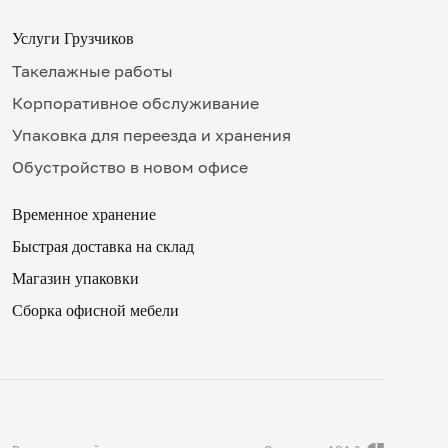
00
17
Услуги Грузчиков
15
✖
Такелажные работы
18
30
Корпоративное обслуживание
19
Упаковка для переезда и хранения
45
20
Обустройство в новом офисе
9
00
Временное хранение
10
р телефона
15
.
.
.
Быстрая доставка на склад
11
.
.
.
30
ерезвонить мне сейчас
Магазин упаковки
12
Сборка офисной мебели
45
13
ное
в
ремя для звонка
.
ая на кнопку «Оплатить», вы принимаете условия
оферты
и
 согласие
на обработку персональных данных
14
00
15
15
16