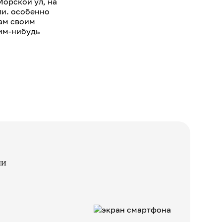
Морской ул, на
ли. особенно
нам своим
ким-нибудь
ли