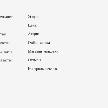
омпании
Услуги
ог
Цены
тьи
Акции
вости
Online-заявка
кансии
Магазин упаковки
нтакты
Отзывы
Контроль качества