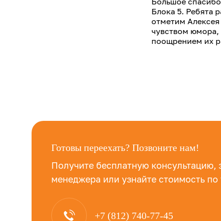
Большое спасибо 
Блока 5. Ребята 
отметим Алексея 
чувством юмора, 
поощрением их р
Готовы переехать? Позвоните нам!
Получите бесплатную консультацию, 
менеджера или узнайте стоимость по
+7 (812) 740-77-45