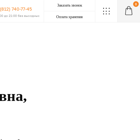
0
Заказать звонок
 (812) 740-77-45
.
.
.
.
.
.
.
.
.
:00 до 21:00 без выходных
Оплата хранения
вна,