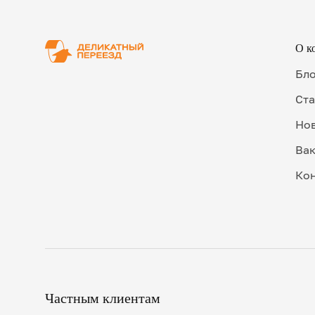
О к
Бл
Ста
Но
Ва
Ко
Частным клиентам