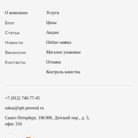
О компании
Услуги
Блог
Цены
Статьи
Акции
Новости
Online-заявка
Вакансии
Магазин упаковки
Контакты
Отзывы
Контроль качества
✖
18
15
.
+7 (812) 740-77-45
19
30
.
zakaz@spb.pereezd.ru
20
45
Номер телефона
Санкт-Петербург, 196 006, Детский пер., д. 5,
9
00
офис 316
Перезвонить мне сейчас
.
.
Нажимая на кнопку «Оплатить», вы принимаете условия
10
15
оферты
и даете согласие
на обработку персональных