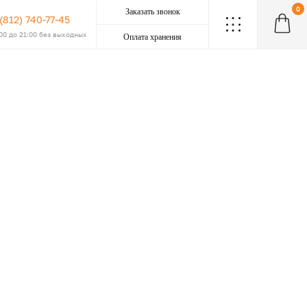
0
Заказать звонок
 (812) 740-77-45
.
.
.
.
.
.
.
.
.
:00 до 21:00 без выходных
Оплата хранения