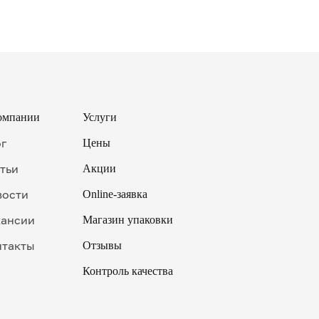
омпании
Услуги
ог
Цены
тьи
Акции
вости
Online-заявка
кансии
Магазин упаковки
нтакты
Отзывы
Контроль качества