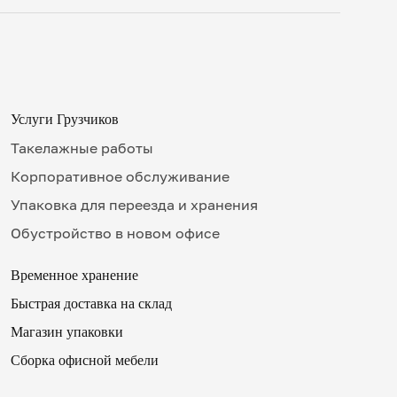
16
00
17
Услуги Грузчиков
15
✖
Такелажные работы
18
30
Корпоративное обслуживание
19
Упаковка для переезда и хранения
45
20
Обустройство в новом офисе
9
00
Временное хранение
10
р телефона
15
.
.
.
Быстрая доставка на склад
11
.
.
.
30
ерезвонить мне сейчас
Магазин упаковки
12
Сборка офисной мебели
45
13
ное
в
ремя для звонка
.
ая на кнопку «Оплатить», вы принимаете условия
оферты
и