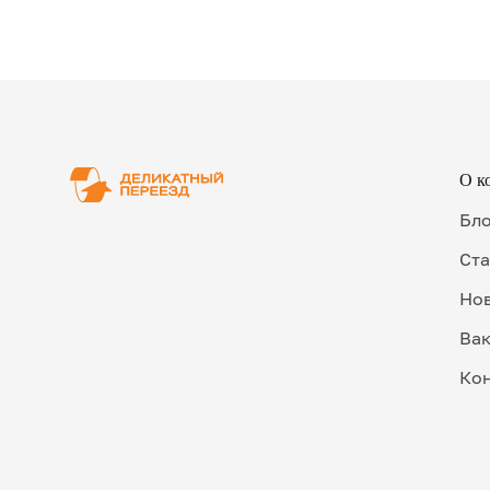
О к
Бл
Ста
Но
Ва
Ко