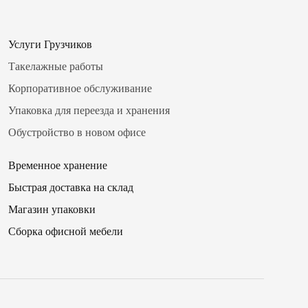
16
00
17
Услуги Грузчиков
15
✖
Такелажные работы
18
30
Корпоративное обслуживание
19
Упаковка для переезда и хранения
45
20
Обустройство в новом офисе
9
00
Временное хранение
10
 телефона
15
.
.
.
Быстрая доставка на склад
11
.
.
.
30
резвонить мне сейчас
Магазин упаковки
12
Сборка офисной мебели
45
13
ое
в
ремя для звонка
.
я на кнопку «Оплатить», вы принимаете условия
оферты
и даете согласие
14
00
аботку персональных данных
15
15