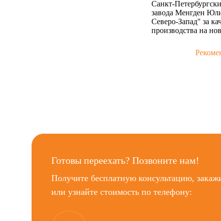
Санкт-Петербургски
завода Менгден Юл
Северо-Запад" за к
производства на но
Рекоме
Готовы переехать? Позвоните нам!
Получите бесплатную консультацию, закаж
или узнайте стоимость по телефону: