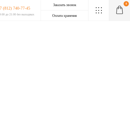
0
Заказать звонок
7 (812) 740-77-45
.
.
.
.
.
.
.
.
.
9:00 до 21:00 без выходных
Оплата хранения