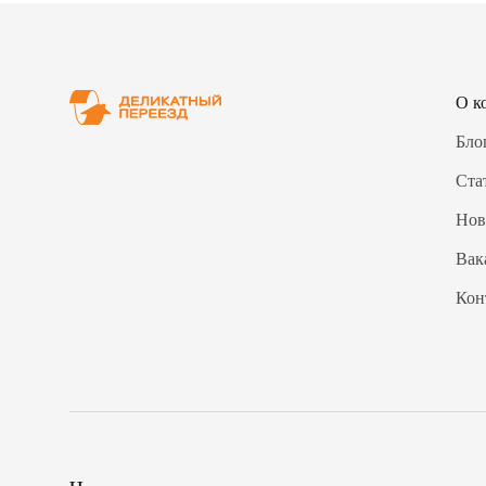
О к
Бло
Ста
Нов
Вак
Кон