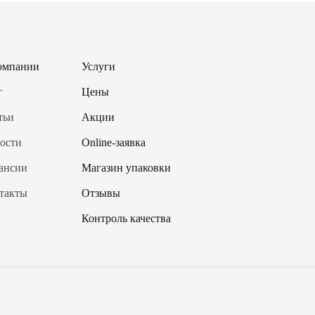
омпании
Услуги
г
Цены
тьи
Акции
ости
Online-заявка
ансии
Магазин упаковки
такты
Отзывы
Контроль качества