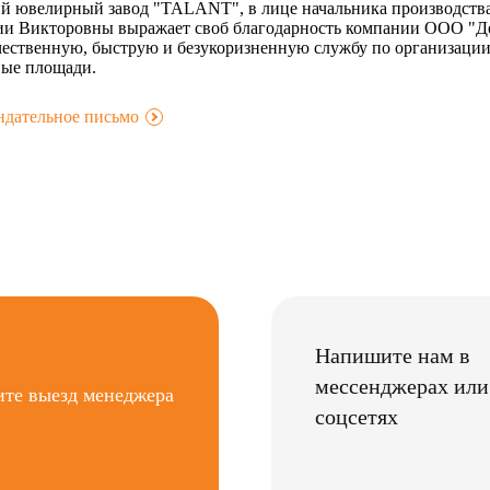
й ювелирный завод "TALANT", в лице начальника производства
ии Викторовны выражает своб благодарность компании ООО "Д
ачественную, быструю и безукоризненную службу по организации
вые площади.
ндательное письмо
.
Напишите нам в
мессенджерах или
ите выезд менеджера
соцсетях