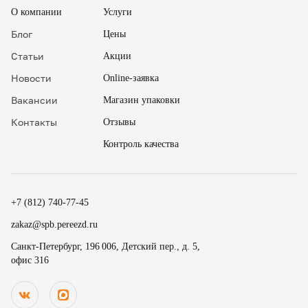
О компании
Услуги
Блог
Цены
Статьи
Акции
Новости
Online-заявка
Вакансии
Магазин упаковки
Контакты
Отзывы
Контроль качества
✖
18
15
.
+7 (812) 740-77-45
19
30
.
zakaz@spb.pereezd.ru
20
45
Номер телефона
Санкт-Петербург, 196 006, Детский пер., д. 5,
9
00
офис 316
Перезвонить мне сейчас
.
.
Нажимая на кнопку «Оплатить», вы принимаете условия
10
15
оферты
и даете согласие
на обработку персональных
.
.
данных