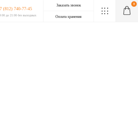
0
Заказать звонок
7 (812) 740-77-45
.
.
.
.
.
.
.
.
.
9:00 до 21:00 без выходных
Оплата хранения