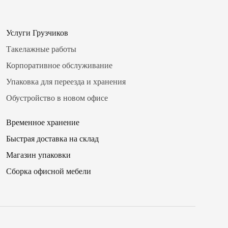
Услуги Грузчиков
✖
Такелажные работы
Корпоративное обслуживание
Упаковка для переезда и хранения
Обустройство в новом офисе
Временное хранение
 телефона
.
.
.
Быстрая доставка на склад
9
10
00
11
15
12
30
1
.
.
.
резвонить мне сейчас
Магазин упаковки
Сборка офисной мебели
ое
в
ремя для звонка
.
я на кнопку «Оплатить», вы принимаете условия
оферты
и даете согласие
аботку персональных данных