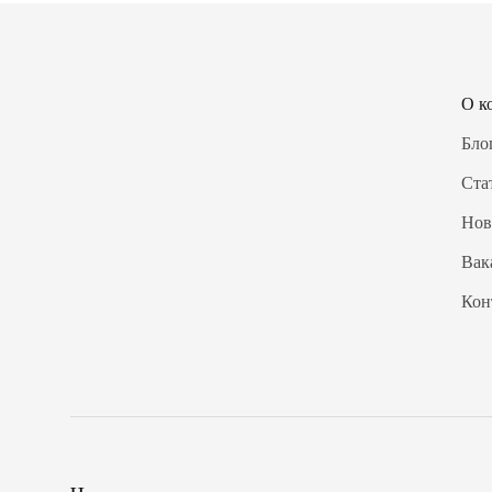
О к
Бло
Ста
Нов
Вак
Кон