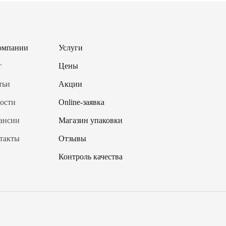
омпании
Услуги
г
Цены
тьи
Акции
ости
Online-заявка
ансии
Магазин упаковки
такты
Отзывы
Контроль качества