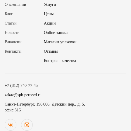
О компании
Услуги
Блог
Цены
Статьи
Акции
Новости
Online-заявка
Вакансии
Магазин упаковки
Контакты
Отзывы
✖
Контроль качества
18
15
.
19
30
.
+7 (812) 740-77-45
20
45
Номер телефона
zakaz@spb.pereezd.ru
9
00
Санкт-Петербург, 196 006, Детский пер., д. 5,
офис 316
Перезвонить мне сейчас
.
.
10
15
.
.
Нажимая на кнопку «Оплатить», вы принимаете условия
оферты
и
11
30
В
ремя для звонка
.
даете согласие
на обработку персональных данных