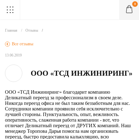
0
.
.
.
.
.
.
.
.
.
Главная
Отзывы
.
Все отзывы
13.06.2019
ООО «ТСД ИНЖИНИРИНГ»
ООО «ТСД Инжиниринг» благодарит компанию
Деликатный переезд за профессионализм в своем деле.
Никогда переезд офиса не был таким беззаботным для нас.
Сотрудники компании проявили себя исключительно с
лучшей стороны. Пунктуальность, опыт, вежливость.
оперативность, слаженная работа компании - вот, что
отличает Деликатный переезд от ДРУГИХ компаний. Наш
менеджер Торопова Дарья помогла нам организовать
переезд, быстро предоставила калькуляцию, всю