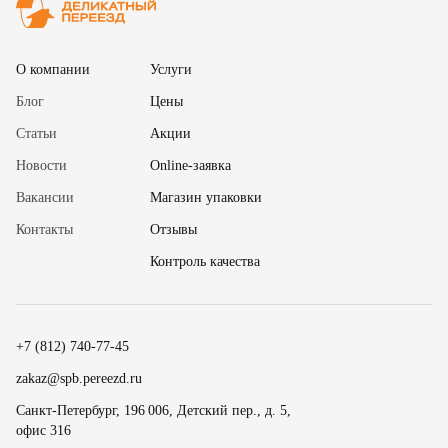
О компании
Услуги
Блог
Цены
Статьи
Акции
Новости
Online-заявка
Вакансии
Магазин упаковки
Контакты
Отзывы
✖
Контроль качества
18
15
.
19
30
.
+7 (812) 740-77-45
20
45
Номер телефона
zakaz@spb.pereezd.ru
9
00
Санкт-Петербург, 196 006, Детский пер., д. 5,
офис 316
Перезвонить мне сейчас
.
.
10
15