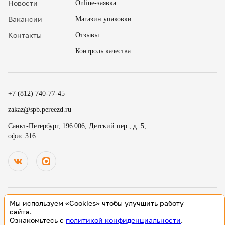
Новости
Online-заявка
Вакансии
Магазин упаковки
Контакты
Отзывы
Контроль качества
✖
18
15
.
+7 (812) 740-77-45
19
30
.
zakaz@spb.pereezd.ru
20
45
Номер телефона
Санкт-Петербург, 196 006, Детский пер., д. 5,
9
00
офис 316
Перезвонить мне сейчас
.
.
Нажимая на кнопку «Оплатить», вы принимаете условия
10
15
оферты
и даете согласие
на обработку персональных
.
.
данных
11
30
В
ремя для звонка
.
12
45
Мы используем «Cookies» чтобы улучшить работу
13
00
© 2000-2026 Деликатный переезд зарегистрированный товарный
сайта.
знак. Все исключительные права принадлежат ООО «Деликатный
Ознакомьтесь с
политикой конфиденциальности
.