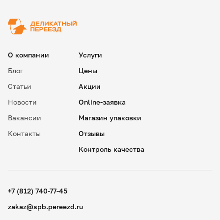
О компании
Услуги
Блог
Цены
Статьи
Акции
Новости
Online-заявка
Вакансии
Магазин упаковки
Контакты
Отзывы
Контроль качества
✖
18
15
.
+7 (812) 740-77-45
19
30
.
zakaz@spb.pereezd.ru
20
45
Номер телефона