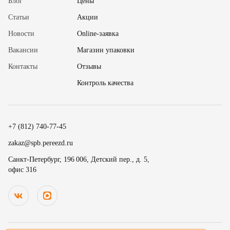
Блог
Цены
Статьи
Акции
Новости
Online-заявка
Вакансии
Магазин упаковки
Контакты
Отзывы
✖
Контроль качества
18
15
.
19
30
.
+7 (812) 740-77-45
20
45
Номер телефона
zakaz@spb.pereezd.ru
9
00
Санкт-Петербург, 196 006, Детский пер., д. 5,
офис 316
Перезвонить мне сейчас
.
.
10
15
.
.
Нажимая на кнопку «Оплатить», вы принимаете условия
оферты
и
11
30
В
ремя для звонка
.
даете согласие
на обработку персональных данных
12
45