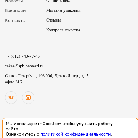
Новости
Online-заявка
Вакансии
Магазин упаковки
Контакты
Отзывы
Контроль качества
✖
18
15
.
+7 (812) 740-77-45
19
30
.
zakaz@spb.pereezd.ru
20
45
Номер телефона
Санкт-Петербург, 196 006, Детский пер., д. 5,
9
00
офис 316
Перезвонить мне сейчас
.
.
Нажимая на кнопку «Оплатить», вы принимаете условия
10
15
оферты
и даете согласие
на обработку персональных
.
.
данных
11
30
В
ремя для звонка
.
12
45
Мы используем «Cookies» чтобы улучшить работу
13
00
© 2000-2026 Деликатный переезд зарегистрированный товарный
сайта.
знак. Все исключительные права принадлежат ООО «Деликатный
Ознакомьтесь с
политикой конфиденциальности
.