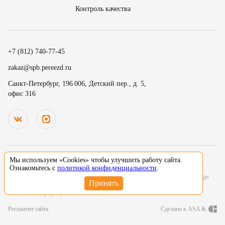
Контроль качества
18
15
.
19
30
.
+7 (812) 740-77-45
20
45
Номер телефона
zakaz@spb.pereezd.ru
9
00
Санкт-Петербург, 196 006, Детский пер., д. 5,
офис 316
Перезвонить мне сейчас
.
.
10
15
.
.
Нажимая на кнопку «Оплатить», вы принимаете условия
оферты
и
11
30
В
ремя для звонка
.
даете согласие
на обработку персональных данных
12
45
13
00
Мы используем «Cookies» чтобы улучшить работу сайта.
© 2000-2026 Деликатный переезд зарегистрированный товарный знак. Все
Ознакомьтесь с
политикой конфиденциальности
.
14
15
исключительные права принадлежат ООО «Деликатный переезд Северо-Запад»
Нажимая на кнопку «Оставить заявку», вы даете согласие
15
30
Политика конфиденциальности
на обработку персональных данных
Регламент сайта
Сделано в ASA &
16