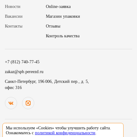
Новости
Online-заявка
Вакансии
Магазин упаковки
Контакты
Отзывы
✖
Контроль качества
18
15
.
19
30
.
+7 (812) 740-77-45
20
45
Номер телефона
zakaz@spb.pereezd.ru
9
00
Санкт-Петербург, 196 006, Детский пер., д. 5,
офис 316
Перезвонить мне сейчас
.
.
10
15
.
.
Нажимая на кнопку «Оплатить», вы принимаете условия
оферты
и
11
30
В
ремя для звонка
.
даете согласие
на обработку персональных данных
12
45
13
00
Мы используем «Cookies» чтобы улучшить работу сайта.
© 2000-2026 Деликатный переезд зарегистрированный товарный знак. Все
Ознакомьтесь с
политикой конфиденциальности
.