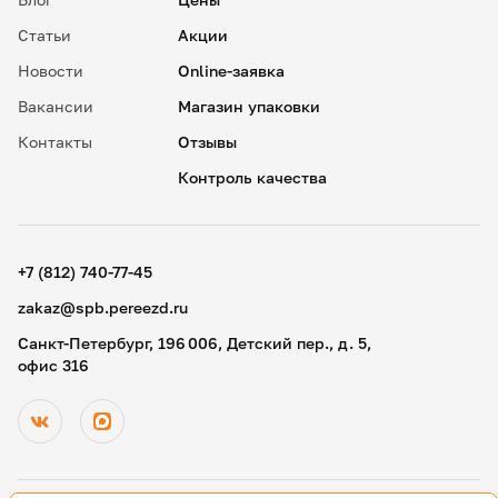
Статьи
Акции
Новости
Online-заявка
Вакансии
Магазин упаковки
Контакты
Отзывы
Контроль качества
✖
18
15
.
+7 (812) 740-77-45
19
30
.
zakaz@spb.pereezd.ru
20
45
Номер телефона
Санкт-Петербург, 196 006, Детский пер., д. 5,
9
00
офис 316
Перезвонить мне сейчас
.
.
Нажимая на кнопку «Оплатить», вы принимаете условия
10
15
оферты
и даете согласие
на обработку персональных
.
.
данных
11
30
В
ремя для звонка
.
12
45