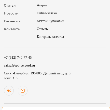
Статьи
Акции
Новости
Online-заявка
Вакансии
Магазин упаковки
Контакты
Отзывы
Контроль качества
✖
18
15
.
+7 (812) 740-77-45
19
30
.
zakaz@spb.pereezd.ru
20
45
Номер телефона
Санкт-Петербург, 196 006, Детский пер., д. 5,
9
00
офис 316
Перезвонить мне сейчас
.
.
Нажимая на кнопку «Оплатить», вы принимаете условия
10
15
оферты
и даете согласие
на обработку персональных
.
.
данных
11
30
В
ремя для звонка
.
12
45