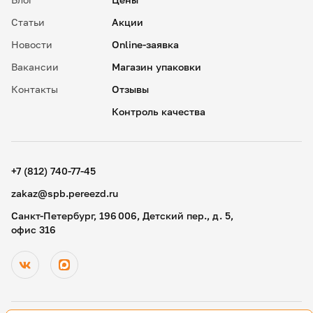
Статьи
Акции
Новости
Online-заявка
Вакансии
Магазин упаковки
Контакты
Отзывы
Контроль качества
✖
18
15
.
+7 (812) 740-77-45
19
30
.
zakaz@spb.pereezd.ru
20
45
Номер телефона
Санкт-Петербург, 196 006, Детский пер., д. 5,
9
00
офис 316
Перезвонить мне сейчас
.
.
Нажимая на кнопку «Оплатить», вы принимаете условия
10
15
оферты
и даете согласие
на обработку персональных
.
.
данных
11
30
В
ремя для звонка
.
12
45