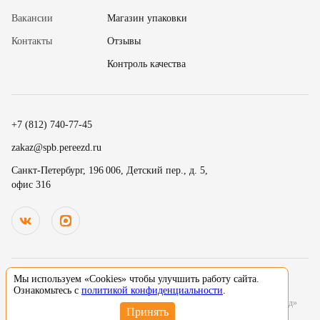
Вакансии
Магазин упаковки
Контакты
Отзывы
✖
Контроль качества
18
15
.
19
30
.
+7 (812) 740-77-45
20
45
Номер телефона
zakaz@spb.pereezd.ru
9
00
Санкт-Петербург, 196 006, Детский пер., д. 5,
офис 316
Перезвонить мне сейчас
.
.
10
15
.
.
Нажимая на кнопку «Оплатить», вы принимаете условия
оферты
и
11
30
В
ремя для звонка
.
даете согласие
на обработку персональных данных
12
45
13
00
Мы используем «Cookies» чтобы улучшить работу сайта.
© 2000-2026 Деликатный переезд зарегистрированный товарный знак. Все
Ознакомьтесь с
политикой конфиденциальности
.
14
15
исключительные права принадлежат ООО «Деликатный переезд Северо-Запад»
Нажимая на кнопку «Оставить заявку», вы даете согласие