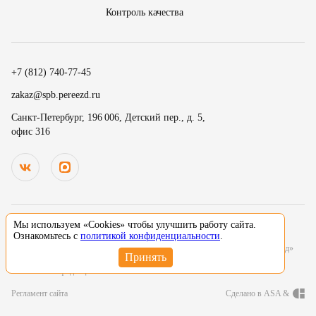
Контроль качества
18
15
.
19
30
.
+7 (812) 740-77-45
20
45
Номер телефона
zakaz@spb.pereezd.ru
9
00
Санкт-Петербург, 196 006, Детский пер., д. 5,
офис 316
Перезвонить мне сейчас
.
.
10
15
.
.
Нажимая на кнопку «Оплатить», вы принимаете условия
оферты
и
11
30
В
ремя для звонка
.
даете согласие
на обработку персональных данных
12
45
13
00
Мы используем «Cookies» чтобы улучшить работу сайта.
© 2000-2026 Деликатный переезд зарегистрированный товарный знак. Все
Ознакомьтесь с
политикой конфиденциальности
.
14
15
исключительные права принадлежат ООО «Деликатный переезд Северо-Запад»
Нажимая на кнопку «Оставить заявку», вы даете согласие
15
30
Политика конфиденциальности
на обработку персональных данных
Регламент сайта
Сделано в ASA &
16