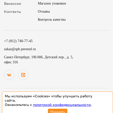
Вакансии
Магазин упаковки
Контакты
Отзывы
Контроль качества
✖
18
15
.
+7 (812) 740-77-45
19
30
.
zakaz@spb.pereezd.ru
20
45
Номер телефона
Санкт-Петербург, 196 006, Детский пер., д. 5,
9
00
офис 316
Перезвонить мне сейчас
.
.
Нажимая на кнопку «Оплатить», вы принимаете условия
10
15
оферты
и даете согласие
на обработку персональных
.
.
данных
11
30
В
ремя для звонка
.
12
45
Мы используем «Cookies» чтобы улучшить работу
13
00
© 2000-2026 Деликатный переезд зарегистрированный товарный
сайта.
знак. Все исключительные права принадлежат ООО «Деликатный
Ознакомьтесь с
политикой конфиденциальности
.
14
15
переезд Северо-Запад»