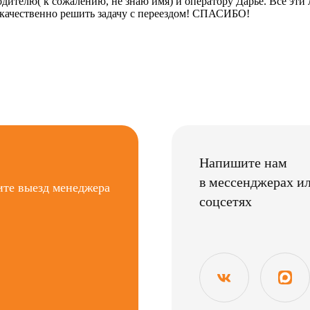
одителю( к сожалению, не знаю имя) и оператору Дарье. Все эт
 качественно решить задачу с переездом! СПАСИБО!
Напишите нам
в мессенджерах и
ите выезд менеджера
соцсетях