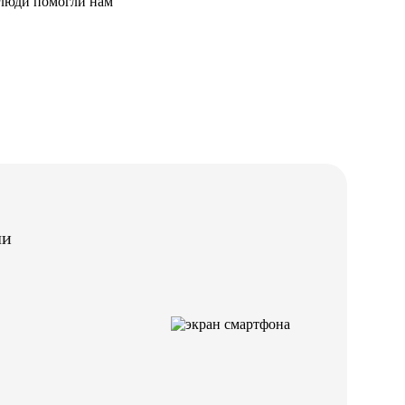
и люди помогли нам
ли