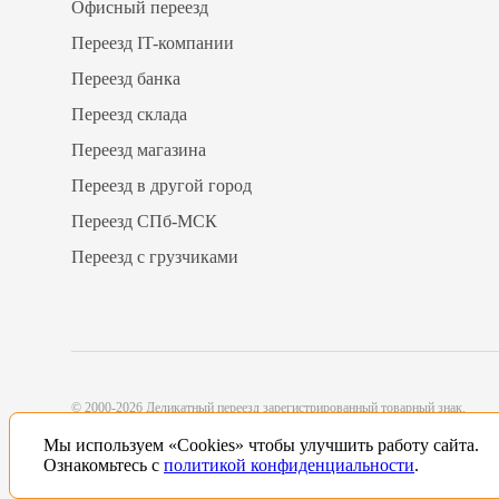
Офисный переезд
Переезд IT-компании
Переезд банка
Переезд склада
Переезд магазина
Переезд в другой город
Переезд СПб-МСК
Переезд с грузчиками
© 2000-2026 Деликатный переезд зарегистрированный товарный знак.
Все исключительные права принадлежат ООО «Деликатный переезд
Мы используем «Cookies» чтобы улучшить работу сайта.
Северо-Запад»
Ознакомьтесь с
политикой конфиденциальности
.