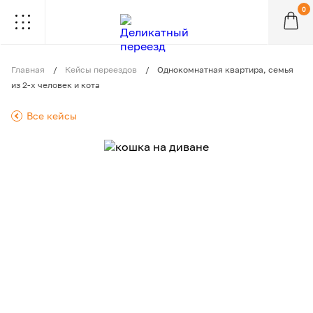
0
.
.
.
.
.
.
.
.
.
Главная
Кейсы переездов
Однокомнатная квартира, семья
из 2-х человек и кота
.
Все кейсы