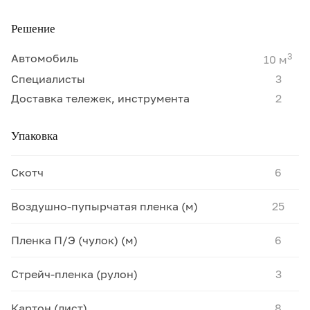
Решение
3
Автомобиль
10 м
Специалисты
3
Доставка тележек, инструмента
2
Упаковка
Скотч
6
Воздушно-пупырчатая пленка (м)
25
Пленка П/Э (чулок) (м)
6
Cтрейч-пленка (рулон)
3
Картон (лист)
8